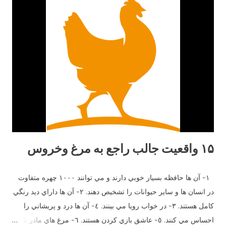
۱۵ واقعیت جالب راجع به مرغ وخروس
١- آن ها حافظه بسيار خوبي دارند و مي توانند ١٠٠٠ چهره متفاوت
در انسان ها و ساير حيوانات را تشخيص دهند. ٢- آن ها داراي ديد رنگي
كامل هستند. ٣- در خواب رويا مي بينند. ٤- آن ها درد و پريشاني را
احساس مي كنند. ٥- عاشق بازي كردن هستند. ٦- مرغ هاي مادر با