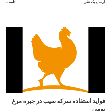
ارسال یک نظر
ادامه ...
بسیار جالب است که ببینید مردم در پشت بام ها، بالکن ها یا حتی
پاسیو خانه ها یا آپارتمان های خود از مرغ نگهداری می کنند. اگر حیاط
خلوت کوچک یا باغی وجود داشته باشد، هیچ چیز بهتر از این نیست.
اما در شهرها، داشتن یک بالکن بزرگ در آپارتمان چیز کمیاب است.
اگر در یک آپارتمان 3 خوابه زندگی می کنید، ممکن است فضای کافی
در بالکن خود داشته باشید. در غیر این صورت، ممکن است به منطقه
ای به ابعاد 2 در 2 نگاه کنید که در آن عملاً هیچ کاری جز ایستادن و
لذت بردن از قهوه خود نمی توانید انجام دهید! نگهداری مرغ ها در چنین
بالکنی به هیچ وجه امکان پذیر نیست، زیرا هر حیوان خانگی به فضایی
برای حرکت در اطراف نیاز دارد. مرغ ها دوست دارند در گله باشند
مرغ ها پرندگانی بسیار اجتماعی هستند...
فواید استفاده سرکه سیب در جیره مرغ
بومی