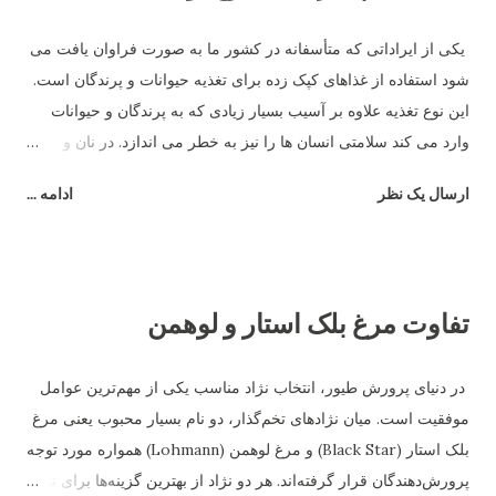
یکی از ایراداتی که متأسفانه در کشور ما به صورت فراوان یافت می
شود استفاده از غذاهای کپک زده برای تغذیه حیوانات و پرندگان است.
این نوع تغذیه علاوه بر آسیب بسیار زیادی که به پرندگان و حیوانات
وارد می کند سلامتی انسان ها را نیز به خطر می اندازد. در نان و
غذاهای کپک زده نوعی ماده به نام مایکو توکسین وجود دارد که این
ارسال یک نظر
ادامه ...
ماده باعث آسیب شدید سیستم گوارشی پرندگان و حیوانات می شود
و در نهایت فضولات این جانداران به صورت مایع دفع شده و باعث
رطوبت بیشتر بستر می شود. برای جلوگیری از این امر باید غذای
مناسب و سالم به پرندگان داد و علاوه بر آن به صورت مرتب ظروف
تفاوت مرغ بلک استار و لوهمن
آب و غذای آن ها چک و تمیز شده و اطمینان حاصل کرد که کپک و
باقی مانده غذای فاسد در ظروف باقی نماند.
در دنیای پرورش طیور، انتخاب نژاد مناسب یکی از مهم‌ترین عوامل
موفقیت است. میان نژادهای تخم‌گذار، دو نام بسیار محبوب یعنی مرغ
بلک استار (Black Star) و مرغ لوهمن (Lohmann) همواره مورد توجه
پرورش‌دهندگان قرار گرفته‌اند. هر دو نژاد از بهترین گزینه‌ها برای تولید