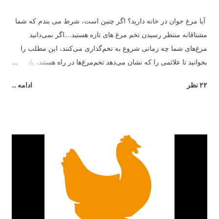
آیا مرغ جوان در خانه دارید؟ اگر چنین است، شرط می بندم که شما
مشتاقانه منتظر رسیدن تخم مرغ های تازه هستید….اگر نمی‌دانید
مرغ‌های شما چه زمانی شروع به تخم‌گذاری می‌کنند، این مطلب را
بخوانید تا علائمی را که نشان می‌دهد تخم‌مرغ‌ها در راه هستند، یاد
بگیرید. ما در مورد میانگین سنی که مرغ‌ها شروع به تخم‌گذاری
۲۲ نظر
ادامه ...
می‌کنند، چگونگی نقش نژاد و چند نشانه مبنی بر اینکه تخم‌ها در راه
هستند صحبت خواهیم کرد. به خاطر داشته باشید که هر مرغ متفاوت
است، و هیچ کاری نمی توانید انجام دهید تا آنها برای بزرگ شدن عجله
کنند - پس فقط صبور باشید و از دوران نوجوانی آنها لذت ببرید. مرغ
ها معمولا از چه سنی شروع به تخم گذاری می کنند؟ به طور متوسط ​​
مرغ های جوان در حدود 6 ماهگی شروع به تخم گذاری می کنند یا به
تخم گذاری می پردازند . برخی از مرغ ها ممکن است از 16 تا 18
هفتگی شروع به تخم گذاری کنند، در حالی که برخی دیگر ممکن است
28 تا 32 هفته (نزدیک به 8 ماهگی) طول بدهند! در طول سال‌ها، ما
بطور تجربی متوجه شدیم که حدود 20 تا 22 هفتگی رایج‌ترین سن