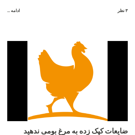
جوجه هاي خود وقتي هنوز در تخم هستند صحبت مي كنند. ٧- آن ها
۳ نظر
ادامه ...
بيش از ٣٠ صداي مختلف دارند. هر صداي معني ويژه اي و زبان
مخصوص خود را دارند. ٨- اضافاتي كه توسط يك مرغ در طول زندگي
اش توليد مي شود مي تواند برق يك لامپ ١٠٠ وات را به مدت ٥
ساعت را تأمين كند. ٩- آن ها طعم شوري را حس مي كنند ولي
شيريني را نه. ١٠- آن ها مي توانند براي يكديگر سوگواري كنند. ١١-
وقتي مضطرب مي شوند پَر هايشان مي ريزد. ١٢- نوك آن ها در
صورت جراحت خونريزي مي كند. ١٣- خروس براي جلب توجه مرغ
ميرقصد. ١٤- مرغ هاي مادر معلمان خوبي هستند. آن ها مي توانند به
جوجه هاي خود بياموزند چه چيزهايي براي خوردن خوب و يا بد است و
از بعضي دانه هايي كه رنگ هايشان را مي شناسند و براي آن ها بد
است دوري كنند. ١٥- بهترين دوست آن ها حمام خاك است. آن ها
دوست دارند زمين را ب...
ضایعات کپک زده به مرغ بومی ندهید