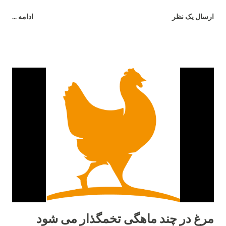
تخم‌مرغ هستند، اما تفاوت‌های قابل‌توجهی در رفتار، بازدهی و شرایط
ارسال یک نظر
ادامه ...
نگهداری دارند. در این مقاله به بررسی دقیق تفاوت مرغ بلک استار و
لوهمن می‌پردازیم. ۱. منشاء و اصلاح‌نژاد مرغ بلک استار یک نژاد
هیبریدی است که از تلاقی رد آیلند رد و بارد راک به‌وجود آمده است.
این ترکیب باعث شده تا بلک استار از مقاومت بالایی برخوردار باشد و
در شرایط متنوع آب‌وهوایی عملکرد خوبی نشان دهد. در مقابل، مرغ
لوهمن نژادی آلمانی است که توسط شرکت "Lohmann Tierzucht"
اصلاح‌نژاد شده و به‌صورت اختصاصی برای تولید تخم‌مرغ تجاری
طراحی گردیده است. ۲. میزان تخم‌گذاری تفاوت اصلی میان این دو
نژاد در تعداد تخم‌مرغ سالانه است. مرغ لوهمن معمولاً بین ۳۰۰ تا ۳۳۰
عدد تخم‌مرغ در سال تولید می‌کند. در حالی‌که مرغ بلک استار کمی
پایین‌تر و در حدود ۲۸۰ تا ...
مرغ در چند ماهگی تخمگذار می شود