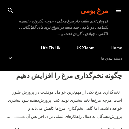
رد شدن به محتوای اصلی
مرغ بومی
فروش تخم نطفه دار مرغ محلی ، جوجه یکروزه ، نیمچه
یکماهه ، دو ماهه ، سه ماهه در انواع نژاد های گلپایگانی ،
کاکلی ، جهادی ، گردن لخت و ...
Life Fix Uk
UK Xiaomi
Home
دسته بندی ها
پ
چگونه تخم‌گذاری مرغ را افزایش دهیم
س
ت‌
تخم‌گذاری مرغ یکی از مهم‌ترین عوامل موفقیت در پرورش طیور
ه
است. هرچه مرغ‌ها تخم بیشتری تولید کنند، پرورش‌دهنده سود بیشتری
ا
خواهد داشت. اما گاهی تخم‌گذاری مرغ‌ها کاهش می‌یابد و
پرورش‌دهندگان به دنبال راهکارهای عملی برای افزایش آن هستند. در
این مقاله، نکات مهم برای افزایش تخم‌گذاری مرغ‌ها بررسی می‌شود.