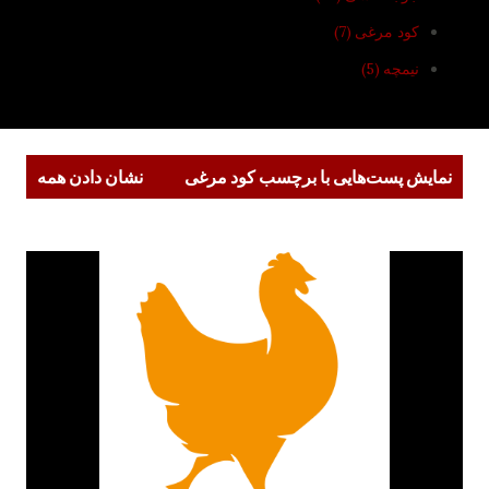
کود مرغی
7
نیمچه
5
پ
نمایش پست‌هایی با برچسب
کود مرغی
نشان دادن همه
س
ت‌
ه
ا