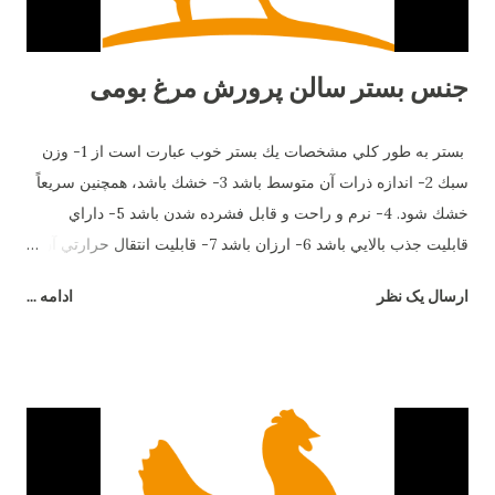
جنس بستر سالن پرورش مرغ بومی
بستر به طور كلي مشخصات يك بستر خوب عبارت است از 1- وزن
سبك 2- اندازه ذرات آن متوسط باشد 3- خشك باشد، همچنين سريعاً
خشك شود. 4- نرم و راحت و قابل فشرده شدن باشد 5- داراي
قابليت جذب بالايي باشد 6- ارزان باشد 7- قابليت انتقال حرارتي آن
پايين باشد 8- عاري از فساد و رنگ باشد 9- قابل تجزيه در محيط
ارسال یک نظر
ادامه ...
باشد 10- تميز و راحت بوده و گرد و غبار ناشي از آن كم باشد 11- به
عنوان كود قابل فروش باشد. بستر های رایج: بستر پوشال برنج بستر
خرده چوب بستر رول بقیه بسترها مثل کلش برنج و گندم و... منسوخ
شده اند. بستر رول این نوع بستر مخصوصا در فصول سرد کف را
گرم نگه نمیدارد. در صورت استفاده نوع آج دار بهتر است پوشال برنج
این نوع بستر در مناطق شمالی بیشتر استفاده می شود. تراشه چوب
بهترین نوع بستر بهتر است از خرده چوب استفاده شود. استفاده توام