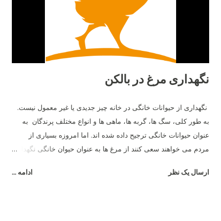
بطور تجربی متوجه شدیم که حدود 20 تا 22 هفتگی رایج‌ترین سن
برای شروع تخم‌گذاری مرغ‌های ما بود. نژاد مرغ و تخم گذاری علاوه بر
سن، نژا...
نگهداری مرغ در بالکن
نگهداری از حیوانات خانگی در خانه چیز جدیدی یا غیر معمول نیست.
به طور کلی، سگ ها، گربه ها، ماهی ها و انواع مختلف پرندگان به
عنوان حیوانات خانگی ترجیح داده شده اند. اما امروزه بسیاری از
مردم می خواهند سعی کنند از مرغ ها به عنوان حیوان خانگی نگهداری
کنند. با مرغ ها در خانه، تخم مرغ نیز به عنوان پاداش خواهید داشت.
ارسال یک نظر
ادامه ...
بسیار جالب است که ببینید مردم در پشت بام ها، بالکن ها یا حتی
پاسیو خانه ها یا آپارتمان های خود از مرغ نگهداری می کنند. اگر حیاط
خلوت کوچک یا باغی وجود داشته باشد، هیچ چیز بهتر از این نیست.
اما در شهرها، داشتن یک بالکن بزرگ در آپارتمان چیز کمیاب است.