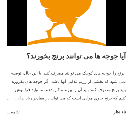
جوجه هاي خود بياموزند چه چيزهايي براي خوردن خوب و يا بد است و
از بعضي دانه هايي كه رنگ هايشان را مي شناسند و براي آن ها بد
است دوري كنند. ١٥- بهترين دوست آن ها حمام خاك است. آن ها
دوست دارند زمين را ب...
آیا جوجه ها می توانند برنج بخورند؟
برنج را جوجه های کوچک می توانند مصرف کنند. با این حال، توصیه
نمی شود که بخشی از رژیم غذایی آنها باشد. اگر جوجه های یکروزه
باید برنج مصرف کنند باید آن را بپزند و کم بدهند. ما نباید فراموش
کنیم که برنج حاوی موادی است که می تواند در مقادیر زیاد برای مرغ
مضر باشد - به عنوان مثال، شکر.
۱۵ نظر
ادامه ...