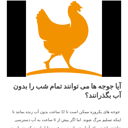
اگر در یک آپارتمان 3 خوابه زندگی می کنید، ممکن است فضای کافی
در بالکن خود داشته باشید. در غیر این صورت، ممکن است به منطقه
ای به ابعاد 2 در 2 نگاه کنید که در آن عملاً هیچ کاری جز ایستادن و
لذت بردن از قهوه خود نمی توانید انجام دهید! نگهداری مرغ ها در چنین
بالکنی به هیچ وجه امکان پذیر نیست، زیرا هر حیوان خانگی به فضایی
برای حرکت در اطراف نیاز دارد. مرغ ها دوست دارند در گله باشند
مرغ ها پرندگانی بسیار اجتماعی هستند...
آیا جوجه ها می توانند تمام شب را بدون
آب بگذرانند؟
جوجه های یکروزه ممکن است تا 12 ساعت بدون آب زنده بمانند تا
اینکه تسلیم مرگ شوند. اما اگر بیش از 6 ساعت به آب دسترسی
نداشته باشند برای آنها مضر است. به همین دلیل است که بهتر است