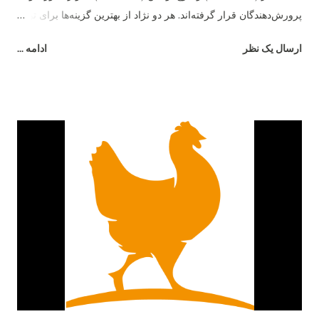
پرورش‌دهندگان قرار گرفته‌اند. هر دو نژاد از بهترین گزینه‌ها برای تولید
تخم‌مرغ هستند، اما تفاوت‌های قابل‌توجهی در رفتار، بازدهی و شرایط
ارسال یک نظر
ادامه ...
نگهداری دارند. در این مقاله به بررسی دقیق تفاوت مرغ بلک استار و
لوهمن می‌پردازیم. ۱. منشاء و اصلاح‌نژاد مرغ بلک استار یک نژاد
هیبریدی است که از تلاقی رد آیلند رد و بارد راک به‌وجود آمده است.
این ترکیب باعث شده تا بلک استار از مقاومت بالایی برخوردار باشد و
در شرایط متنوع آب‌وهوایی عملکرد خوبی نشان دهد. در مقابل، مرغ
لوهمن نژادی آلمانی است که توسط شرکت "Lohmann Tierzucht"
اصلاح‌نژاد شده و به‌صورت اختصاصی برای تولید تخم‌مرغ تجاری
طراحی گردیده است. ۲. میزان تخم‌گذاری تفاوت اصلی میان این دو
نژاد در تعداد تخم‌مرغ سالانه است. مرغ لوهمن معمولاً بین ۳۰۰ تا ۳۳۰
عدد تخم‌مرغ در سال تولید می‌کند. در حالی‌که مرغ بلک استار کمی
پایین‌تر و در حدود ۲۸۰ تا ...