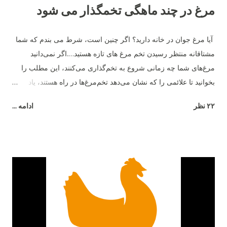
مرغ در چند ماهگی تخمگذار می شود
آیا مرغ جوان در خانه دارید؟ اگر چنین است، شرط می بندم که شما
مشتاقانه منتظر رسیدن تخم مرغ های تازه هستید….اگر نمی‌دانید
مرغ‌های شما چه زمانی شروع به تخم‌گذاری می‌کنند، این مطلب را
بخوانید تا علائمی را که نشان می‌دهد تخم‌مرغ‌ها در راه هستند، یاد
بگیرید. ما در مورد میانگین سنی که مرغ‌ها شروع به تخم‌گذاری
۲۲ نظر
ادامه ...
می‌کنند، چگونگی نقش نژاد و چند نشانه مبنی بر اینکه تخم‌ها در راه
هستند صحبت خواهیم کرد. به خاطر داشته باشید که هر مرغ متفاوت
است، و هیچ کاری نمی توانید انجام دهید تا آنها برای بزرگ شدن عجله
کنند - پس فقط صبور باشید و از دوران نوجوانی آنها لذت ببرید. مرغ
ها معمولا از چه سنی شروع به تخم گذاری می کنند؟ به طور متوسط ​​
مرغ های جوان در حدود 6 ماهگی شروع به تخم گذاری می کنند یا به
تخم گذاری می پردازند . برخی از مرغ ها ممکن است از 16 تا 18
هفتگی شروع به تخم گذاری کنند، در حالی که برخی دیگر ممکن است
28 تا 32 هفته (نزدیک به 8 ماهگی) طول بدهند! در طول سال‌ها، ما