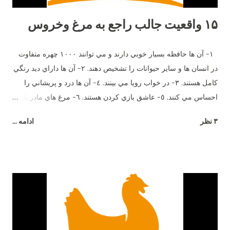
۱۵ واقعیت جالب راجع به مرغ وخروس
١- آن ها حافظه بسيار خوبي دارند و مي توانند ١٠٠٠ چهره متفاوت
در انسان ها و ساير حيوانات را تشخيص دهند. ٢- آن ها داراي ديد رنگي
كامل هستند. ٣- در خواب رويا مي بينند. ٤- آن ها درد و پريشاني را
احساس مي كنند. ٥- عاشق بازي كردن هستند. ٦- مرغ هاي مادر با
جوجه هاي خود وقتي هنوز در تخم هستند صحبت مي كنند. ٧- آن ها
۳ نظر
ادامه ...
بيش از ٣٠ صداي مختلف دارند. هر صداي معني ويژه اي و زبان
مخصوص خود را دارند. ٨- اضافاتي كه توسط يك مرغ در طول زندگي
اش توليد مي شود مي تواند برق يك لامپ ١٠٠ وات را به مدت ٥
ساعت را تأمين كند. ٩- آن ها طعم شوري را حس مي كنند ولي
شيريني را نه. ١٠- آن ها مي توانند براي يكديگر سوگواري كنند. ١١-
وقتي مضطرب مي شوند پَر هايشان مي ريزد. ١٢- نوك آن ها در
صورت جراحت خونريزي مي كند. ١٣- خروس براي جلب توجه مرغ
ميرقصد. ١٤- مرغ هاي مادر معلمان خوبي هستند. آن ها مي توانند به