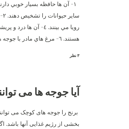
هستند. ٦- مرغ هاي مادر با
كنند. ٧- آن ه
۳ نظر
مخصوص خود را
آیا جوجه ها می توانن
برنج را جوجه های کوچک می توانند
ميرقصد. ١٤- مرغ هاي مادر
بخشی از رژیم غذایی آنها باشد. اگ