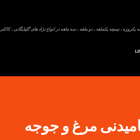
رد شدن به محتوای اصلی
روزه ، نیمچه یکماهه ، دو ماهه ، سه ماهه در انواع نژاد های گلپایگانی ، کاکلی 
Li
میدنی مرغ و جوجه