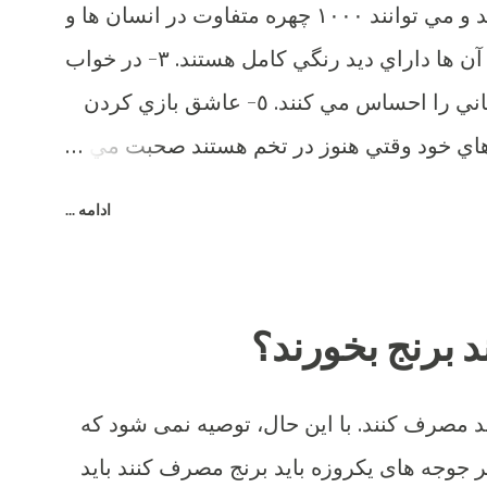
١- آن ها حافظه بسيار خوبي دارند و مي توانند ١٠٠٠ چهره متفاوت در انسان ها و
ساير حيوانات را تشخيص دهند. ٢- آن ها داراي ديد رنگي كامل هستند. ٣- در خواب
رويا مي بينند. ٤- آن ها درد و پريشاني را احساس مي كنند. ٥- عاشق بازي كردن
 جوجه هاي خود وقتي هنوز در تخم هستند صحبت مي
ا بيش از ٣٠ صداي مختلف دارند. هر صداي معني ويژه اي و زبان
ادامه ...
 دارند. ٨- اضافاتي كه توسط يك مرغ در طول زندگي اش توليد
مي شود مي تواند برق يك لامپ ١٠٠ وات را به مدت ٥ ساعت را تأمين كند. ٩- آن
ها طعم شوري را حس مي كنند ولي شيريني را نه. ١٠- آن ها مي توانند براي
د برنج بخورند؟
يكديگر سوگواري كنند. ١١- وقتي مضطرب مي شوند پَر هايشان مي ريزد. ١٢-
نوك آن ها در صورت جراحت خونريزي مي كند. ١٣- خروس براي جلب توجه مرغ
 مصرف کنند. با این حال، توصیه نمی شود که
 معلمان خوبي هستند. آن ها مي توانند به جوجه هاي
ر جوجه های یکروزه باید برنج مصرف کنند باید