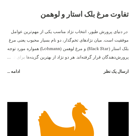
تفاوت مرغ بلک استار و لوهمن
در دنیای پرورش طیور، انتخاب نژاد مناسب یکی از مهم‌ترین عوامل
موفقیت است. میان نژادهای تخم‌گذار، دو نام بسیار محبوب یعنی مرغ
بلک استار (Black Star) و مرغ لوهمن (Lohmann) همواره مورد توجه
پرورش‌دهندگان قرار گرفته‌اند. هر دو نژاد از بهترین گزینه‌ها برای تولید
تخم‌مرغ هستند، اما تفاوت‌های قابل‌توجهی در رفتار، بازدهی و شرایط
ارسال یک نظر
ادامه ...
نگهداری دارند. در این مقاله به بررسی دقیق تفاوت مرغ بلک استار و
لوهمن می‌پردازیم. ۱. منشاء و اصلاح‌نژاد مرغ بلک استار یک نژاد
هیبریدی است که از تلاقی رد آیلند رد و بارد راک به‌وجود آمده است.
این ترکیب باعث شده تا بلک استار از مقاومت بالایی برخوردار باشد و
در شرایط متنوع آب‌وهوایی عملکرد خوبی نشان دهد. در مقابل، مرغ
لوهمن نژادی آلمانی است که توسط شرکت "Lohmann Tierzucht"
اصلاح‌نژاد شده و به‌صورت اختصاصی برای تولید تخم‌مرغ تجاری
طراحی گردیده است. ۲. میزان تخم‌گذاری تفاوت اصلی میان این دو