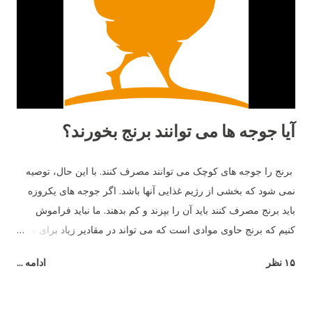
جوجه هاي خود بياموزند چه چيزهايي براي خوردن خوب و يا بد است و
از بعضي دانه هايي كه رنگ هايشان را مي شناسند و براي آن ها بد
است دوري كنند. ١٥- بهترين دوست آن ها حمام خاك است. آن ها
دوست دارند زمين را ب...
آیا جوجه ها می توانند برنج بخورند؟
برنج را جوجه های کوچک می توانند مصرف کنند. با این حال، توصیه
نمی شود که بخشی از رژیم غذایی آنها باشد. اگر جوجه های یکروزه
باید برنج مصرف کنند باید آن را بپزند و کم بدهند. ما نباید فراموش
کنیم که برنج حاوی موادی است که می تواند در مقادیر زیاد برای مرغ
مضر باشد - به عنوان مثال، شکر.
۱۵ نظر
ادامه ...