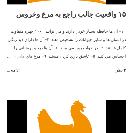
۱۵ واقعیت جالب راجع به مرغ وخروس
١- آن ها حافظه بسيار خوبي دارند و مي توانند ١٠٠٠ چهره متفاوت
در انسان ها و ساير حيوانات را تشخيص دهند. ٢- آن ها داراي ديد رنگي
كامل هستند. ٣- در خواب رويا مي بينند. ٤- آن ها درد و پريشاني را
احساس مي كنند. ٥- عاشق بازي كردن هستند. ٦- مرغ هاي مادر با
جوجه هاي خود وقتي هنوز در تخم هستند صحبت مي كنند. ٧- آن ها
۳ نظر
ادامه ...
بيش از ٣٠ صداي مختلف دارند. هر صداي معني ويژه اي و زبان
مخصوص خود را دارند. ٨- اضافاتي كه توسط يك مرغ در طول زندگي
اش توليد مي شود مي تواند برق يك لامپ ١٠٠ وات را به مدت ٥
ساعت را تأمين كند. ٩- آن ها طعم شوري را حس مي كنند ولي
شيريني را نه. ١٠- آن ها مي توانند براي يكديگر سوگواري كنند. ١١-
وقتي مضطرب مي شوند پَر هايشان مي ريزد. ١٢- نوك آن ها در
صورت جراحت خونريزي مي كند. ١٣- خروس براي جلب توجه مرغ
ميرقصد. ١٤- مرغ هاي مادر معلمان خوبي هستند. آن ها مي توانند به