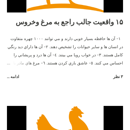
۱۵ واقعیت جالب راجع به مرغ وخروس
١- آن ها حافظه بسيار خوبي دارند و مي توانند ١٠٠٠ چهره متفاوت
در انسان ها و ساير حيوانات را تشخيص دهند. ٢- آن ها داراي ديد رنگي
كامل هستند. ٣- در خواب رويا مي بينند. ٤- آن ها درد و پريشاني را
احساس مي كنند. ٥- عاشق بازي كردن هستند. ٦- مرغ هاي مادر با
جوجه هاي خود وقتي هنوز در تخم هستند صحبت مي كنند. ٧- آن ها
۳ نظر
ادامه ...
بيش از ٣٠ صداي مختلف دارند. هر صداي معني ويژه اي و زبان
مخصوص خود را دارند. ٨- اضافاتي كه توسط يك مرغ در طول زندگي
اش توليد مي شود مي تواند برق يك لامپ ١٠٠ وات را به مدت ٥
ساعت را تأمين كند. ٩- آن ها طعم شوري را حس مي كنند ولي
شيريني را نه. ١٠- آن ها مي توانند براي يكديگر سوگواري كنند. ١١-
وقتي مضطرب مي شوند پَر هايشان مي ريزد. ١٢- نوك آن ها در
صورت جراحت خونريزي مي كند. ١٣- خروس براي جلب توجه مرغ