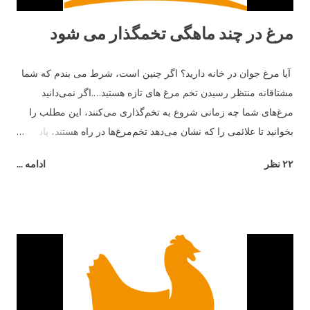
مرغ در چند ماهگی تخمگذار می شود
آیا مرغ جوان در خانه دارید؟ اگر چنین است، شرط می بندم که شما
مشتاقانه منتظر رسیدن تخم مرغ های تازه هستید….اگر نمی‌دانید
مرغ‌های شما چه زمانی شروع به تخم‌گذاری می‌کنند، این مطلب را
بخوانید تا علائمی را که نشان می‌دهد تخم‌مرغ‌ها در راه هستند، یاد
بگیرید. ما در مورد میانگین سنی که مرغ‌ها شروع به تخم‌گذاری
۲۲ نظر
ادامه ...
می‌کنند، چگونگی نقش نژاد و چند نشانه مبنی بر اینکه تخم‌ها در راه
هستند صحبت خواهیم کرد. به خاطر داشته باشید که هر مرغ متفاوت
است، و هیچ کاری نمی توانید انجام دهید تا آنها برای بزرگ شدن عجله
کنند - پس فقط صبور باشید و از دوران نوجوانی آنها لذت ببرید. مرغ
ها معمولا از چه سنی شروع به تخم گذاری می کنند؟ به طور متوسط ​​
مرغ های جوان در حدود 6 ماهگی شروع به تخم گذاری می کنند یا به
تخم گذاری می پردازند . برخی از مرغ ها ممکن است از 16 تا 18
هفتگی شروع به تخم گذاری کنند، در حالی که برخی دیگر ممکن است