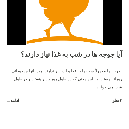
28 تا 32 هفته (نزدیک به 8 ماهگی) طول بدهند! در طول سال‌ها، ما
بطور تجربی متوجه شدیم که حدود 20 تا 22 هفتگی رایج‌ترین سن
برای شروع تخم‌گذاری مرغ‌های ما بود. نژاد مرغ و تخم گذاری علاوه بر
سن، نژا...
آیا جوجه ها در شب به غذا نیاز دارند؟
جوجه ها معمولاً شب ها به غذا و آب نیاز ندارند، زیرا آنها موجوداتی
روزانه هستند، به این معنی که در طول روز بیدار هستند و در طول
شب می خوابند.
۲ نظر
ادامه ...