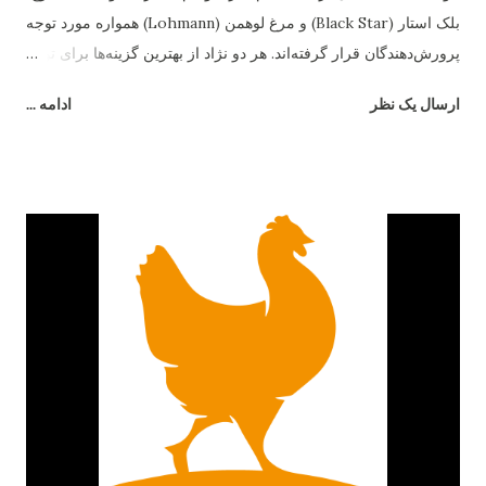
بلک استار (Black Star) و مرغ لوهمن (Lohmann) همواره مورد توجه
پرورش‌دهندگان قرار گرفته‌اند. هر دو نژاد از بهترین گزینه‌ها برای تولید
تخم‌مرغ هستند، اما تفاوت‌های قابل‌توجهی در رفتار، بازدهی و شرایط
ارسال یک نظر
ادامه ...
نگهداری دارند. در این مقاله به بررسی دقیق تفاوت مرغ بلک استار و
لوهمن می‌پردازیم. ۱. منشاء و اصلاح‌نژاد مرغ بلک استار یک نژاد
هیبریدی است که از تلاقی رد آیلند رد و بارد راک به‌وجود آمده است.
این ترکیب باعث شده تا بلک استار از مقاومت بالایی برخوردار باشد و
در شرایط متنوع آب‌وهوایی عملکرد خوبی نشان دهد. در مقابل، مرغ
لوهمن نژادی آلمانی است که توسط شرکت "Lohmann Tierzucht"
اصلاح‌نژاد شده و به‌صورت اختصاصی برای تولید تخم‌مرغ تجاری
طراحی گردیده است. ۲. میزان تخم‌گذاری تفاوت اصلی میان این دو
نژاد در تعداد تخم‌مرغ سالانه است. مرغ لوهمن معمولاً بین ۳۰۰ تا ۳۳۰
عدد تخم‌مرغ در سال تولید می‌کند. در حالی‌که مرغ بلک استار کمی
پایین‌تر و در حدود ۲۸۰ تا ...