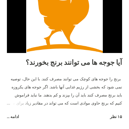
ميرقصد. ١٤- مرغ هاي مادر معلمان خوبي هستند. آن ها مي توانند به
جوجه هاي خود بياموزند چه چيزهايي براي خوردن خوب و يا بد است و
از بعضي دانه هايي كه رنگ هايشان را مي شناسند و براي آن ها بد
است دوري كنند. ١٥- بهترين دوست آن ها حمام خاك است. آن ها
دوست دارند زمين را ب...
آیا جوجه ها می توانند برنج بخورند؟
برنج را جوجه های کوچک می توانند مصرف کنند. با این حال، توصیه
نمی شود که بخشی از رژیم غذایی آنها باشد. اگر جوجه های یکروزه
باید برنج مصرف کنند باید آن را بپزند و کم بدهند. ما نباید فراموش
کنیم که برنج حاوی موادی است که می تواند در مقادیر زیاد برای مرغ
مضر باشد - به عنوان مثال، شکر.
۱۵ نظر
ادامه ...