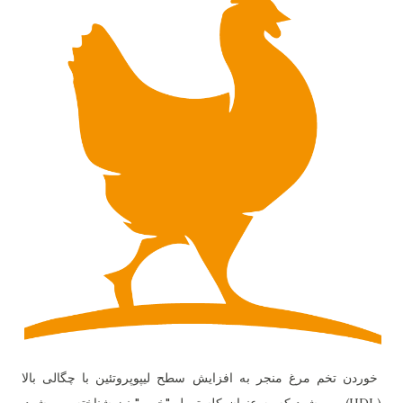
خوردن تخم مرغ منجر به افزایش سطح لیپوپروتئین با چگالی بالا