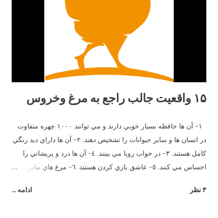
۱۵ واقعیت جالب راجع به مرغ وخروس
١- آن ها حافظه بسيار خوبي دارند و مي توانند ١٠٠٠ چهره متفاوت
در انسان ها و ساير حيوانات را تشخيص دهند. ٢- آن ها داراي ديد رنگي
كامل هستند. ٣- در خواب رويا مي بينند. ٤- آن ها درد و پريشاني را
احساس مي كنند. ٥- عاشق بازي كردن هستند. ٦- مرغ هاي مادر با
جوجه هاي خود وقتي هنوز در تخم هستند صحبت مي كنند. ٧- آن ها
۳ نظر
ادامه ...
بيش از ٣٠ صداي مختلف دارند. هر صداي معني ويژه اي و زبان
مخصوص خود را دارند. ٨- اضافاتي كه توسط يك مرغ در طول زندگي