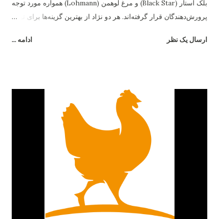
بلک استار (Black Star) و مرغ لوهمن (Lohmann) همواره مورد توجه
پرورش‌دهندگان قرار گرفته‌اند. هر دو نژاد از بهترین گزینه‌ها برای تولید
تخم‌مرغ هستند، اما تفاوت‌های قابل‌توجهی در رفتار، بازدهی و شرایط
ارسال یک نظر
ادامه ...
نگهداری دارند. در این مقاله به بررسی دقیق تفاوت مرغ بلک استار و
لوهمن می‌پردازیم. ۱. منشاء و اصلاح‌نژاد مرغ بلک استار یک نژاد
هیبریدی است که از تلاقی رد آیلند رد و بارد راک به‌وجود آمده است.
این ترکیب باعث شده تا بلک استار از مقاومت بالایی برخوردار باشد و
در شرایط متنوع آب‌وهوایی عملکرد خوبی نشان دهد. در مقابل، مرغ
لوهمن نژادی آلمانی است که توسط شرکت "Lohmann Tierzucht"
اصلاح‌نژاد شده و به‌صورت اختصاصی برای تولید تخم‌مرغ تجاری
طراحی گردیده است. ۲. میزان تخم‌گذاری تفاوت اصلی میان این دو
نژاد در تعداد تخم‌مرغ سالانه است. مرغ لوهمن معمولاً بین ۳۰۰ تا ۳۳۰
عدد تخم‌مرغ در سال تولید می‌کند. در حالی‌که مرغ بلک استار کمی
پایین‌تر و در حدود ۲۸۰ تا ...