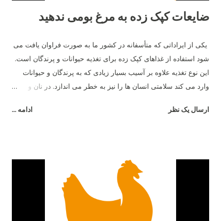
ضایعات کپک زده به مرغ بومی ندهید
یکی از ایراداتی که متأسفانه در کشور ما به صورت فراوان یافت می
شود استفاده از غذاهای کپک زده برای تغذیه حیوانات و پرندگان است.
این نوع تغذیه علاوه بر آسیب بسیار زیادی که به پرندگان و حیوانات
وارد می کند سلامتی انسان ها را نیز به خطر می اندازد. در نان و
غذاهای کپک زده نوعی ماده به نام مایکو توکسین وجود دارد که این
ارسال یک نظر
ادامه ...
ماده باعث آسیب شدید سیستم گوارشی پرندگان و حیوانات می شود
و در نهایت فضولات این جانداران به صورت مایع دفع شده و باعث
رطوبت بیشتر بستر می شود. برای جلوگیری از این امر باید غذای
مناسب و سالم به پرندگان داد و علاوه بر آن به صورت مرتب ظروف
آب و غذای آن ها چک و تمیز شده و اطمینان حاصل کرد که کپک و
باقی مانده غذای فاسد در ظروف باقی نماند.