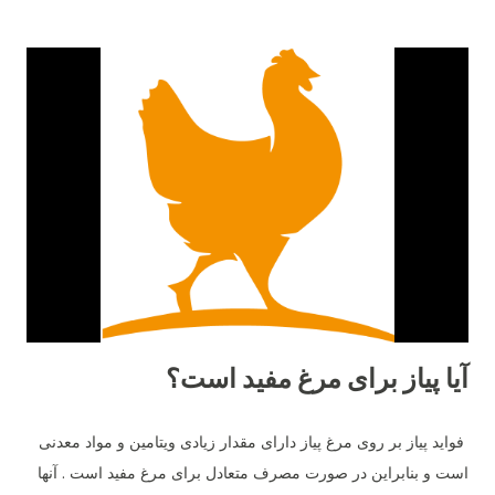
اش توليد مي شود مي تواند برق يك لامپ ١٠٠ وات را به مدت ٥
ساعت را تأمين كند. ٩- آن ها طعم شوري را حس مي كنند ولي
شيريني را نه. ١٠- آن ها مي توانند براي يكديگر سوگواري كنند. ١١-
وقتي مضطرب مي شوند پَر هايشان مي ريزد. ١٢- نوك آن ها در
صورت جراحت خونريزي مي كند. ١٣- خروس براي جلب توجه مرغ
ميرقصد. ١٤- مرغ هاي مادر معلمان خوبي هستند. آن ها مي توانند به
جوجه هاي خود بياموزند چه چيزهايي براي خوردن خوب و يا بد است و
از بعضي دانه هايي كه رنگ هايشان را مي شناسند و براي آن ها بد
است دوري كنند. ١٥- بهترين دوست آن ها حمام خاك است. آن ها
دوست دارند زمين را ب...
آیا پیاز برای مرغ مفید است؟
فواید پیاز بر روی مرغ پیاز دارای مقدار زیادی ویتامین و مواد معدنی
است و بنابراین در صورت مصرف متعادل برای مرغ مفید است . آنها