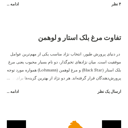
۴ نظر
ادامه ...
تفاوت مرغ بلک استار و لوهمن
در دنیای پرورش طیور، انتخاب نژاد مناسب یکی از مهم‌ترین عوامل
موفقیت است. میان نژادهای تخم‌گذار، دو نام بسیار محبوب یعنی مرغ
بلک استار (Black Star) و مرغ لوهمن (Lohmann) همواره مورد توجه
پرورش‌دهندگان قرار گرفته‌اند. هر دو نژاد از بهترین گزینه‌ها برای تولید
تخم‌مرغ هستند، اما تفاوت‌های قابل‌توجهی در رفتار، بازدهی و شرایط
ارسال یک نظر
ادامه ...
نگهداری دارند. در این مقاله به بررسی دقیق تفاوت مرغ بلک استار و
لوهمن می‌پردازیم. ۱. منشاء و اصلاح‌نژاد مرغ بلک استار یک نژاد
هیبریدی است که از تلاقی رد آیلند رد و بارد راک به‌وجود آمده است.
این ترکیب باعث شده تا بلک استار از مقاومت بالایی برخوردار باشد و
در شرایط متنوع آب‌وهوایی عملکرد خوبی نشان دهد. در مقابل، مرغ