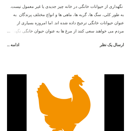
نگهداری از حیوانات خانگی در خانه چیز جدیدی یا غیر معمول نیست.
به طور کلی، سگ ها، گربه ها، ماهی ها و انواع مختلف پرندگان به
عنوان حیوانات خانگی ترجیح داده شده اند. اما امروزه بسیاری از
مردم می خواهند سعی کنند از مرغ ها به عنوان حیوان خانگی نگهداری
کنند. با مرغ ها در خانه، تخم مرغ نیز به عنوان پاداش خواهید داشت.
ارسال یک نظر
ادامه ...
بسیار جالب است که ببینید مردم در پشت بام ها، بالکن ها یا حتی
پاسیو خانه ها یا آپارتمان های خود از مرغ نگهداری می کنند. اگر حیاط
خلوت کوچک یا باغی وجود داشته باشد، هیچ چیز بهتر از این نیست.
اما در شهرها، داشتن یک بالکن بزرگ در آپارتمان چیز کمیاب است.
اگر در یک آپارتمان 3 خوابه زندگی می کنید، ممکن است فضای کافی
در بالکن خود داشته باشید. در غیر این صورت، ممکن است به منطقه
ای به ابعاد 2 در 2 نگاه کنید که در آن عملاً هیچ کاری جز ایستادن و
لذت بردن از قهوه خود نمی توانید انجام دهید! نگهداری مرغ ها در چنین
بالکنی به هیچ وجه امکان پذیر نیست، زیرا هر حیوان خانگی به فضایی
برای حرکت در اطراف نیاز دارد. مرغ ها دوست دارند در گله باشند
مرغ ها پرندگانی بسیار اجتماعی هستند...