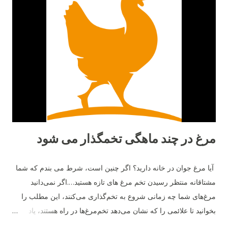
لوهمن نژادی آلمانی است که توسط شرکت "Lohmann Tierzucht"
اصلاح‌نژاد شده و به‌صورت اختصاصی برای تولید تخم‌مرغ تجاری
طراحی گردیده است. ۲. میزان تخم‌گذاری تفاوت اصلی میان این دو
نژاد در تعداد تخم‌مرغ سالانه است. مرغ لوهمن معمولاً بین ۳۰۰ تا ۳۳۰
عدد تخم‌مرغ در سال تولید می‌کند. در حالی‌که مرغ بلک استار کمی
پایین‌تر و در حدود ۲۸۰ تا ...
مرغ در چند ماهگی تخمگذار می شود
آیا مرغ جوان در خانه دارید؟ اگر چنین است، شرط می بندم که شما
مشتاقانه منتظر رسیدن تخم مرغ های تازه هستید….اگر نمی‌دانید
مرغ‌های شما چه زمانی شروع به تخم‌گذاری می‌کنند، این مطلب را
بخوانید تا علائمی را که نشان می‌دهد تخم‌مرغ‌ها در راه هستند، یاد
بگیرید. ما در مورد میانگین سنی که مرغ‌ها شروع به تخم‌گذاری