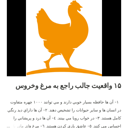
۱۵ واقعیت جالب راجع به مرغ وخروس
١- آن ها حافظه بسيار خوبي دارند و مي توانند ١٠٠٠ چهره متفاوت
در انسان ها و ساير حيوانات را تشخيص دهند. ٢- آن ها داراي ديد رنگي
كامل هستند. ٣- در خواب رويا مي بينند. ٤- آن ها درد و پريشاني را
احساس مي كنند. ٥- عاشق بازي كردن هستند. ٦- مرغ هاي مادر با