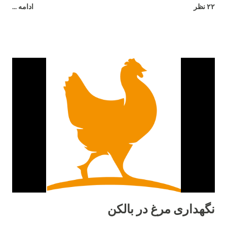
۲۲ نظر
ادامه ...
می‌کنند، چگونگی نقش نژاد و چند نشانه مبنی بر اینکه تخم‌ها در راه
هستند صحبت خواهیم کرد. به خاطر داشته باشید که هر مرغ متفاوت
است، و هیچ کاری نمی توانید انجام دهید تا آنها برای بزرگ شدن عجله
کنند - پس فقط صبور باشید و از دوران نوجوانی آنها لذت ببرید. مرغ
ها معمولا از چه سنی شروع به تخم گذاری می کنند؟ به طور متوسط ​​
مرغ های جوان در حدود 6 ماهگی شروع به تخم گذاری می کنند یا به
تخم گذاری می پردازند . برخی از مرغ ها ممکن است از 16 تا 18
هفتگی شروع به تخم گذاری کنند، در حالی که برخی دیگر ممکن است
28 تا 32 هفته (نزدیک به 8 ماهگی) طول بدهند! در طول سال‌ها، ما
بطور تجربی متوجه شدیم که حدود 20 تا 22 هفتگی رایج‌ترین سن
برای شروع تخم‌گذاری مرغ‌های ما بود. نژاد مرغ و تخم گذاری علاوه بر
سن، نژا...
نگهداری مرغ در بالکن