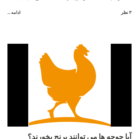
جوجه هاي خود وقتي هنوز در تخم هستند صحبت مي كنند. ٧- آن ها
۳ نظر
ادامه ...
بيش از ٣٠ صداي مختلف دارند. هر صداي معني ويژه اي و زبان
مخصوص خود را دارند. ٨- اضافاتي كه توسط يك مرغ در طول زندگي
اش توليد مي شود مي تواند برق يك لامپ ١٠٠ وات را به مدت ٥
ساعت را تأمين كند. ٩- آن ها طعم شوري را حس مي كنند ولي
شيريني را نه. ١٠- آن ها مي توانند براي يكديگر سوگواري كنند. ١١-
وقتي مضطرب مي شوند پَر هايشان مي ريزد. ١٢- نوك آن ها در
صورت جراحت خونريزي مي كند. ١٣- خروس براي جلب توجه مرغ
ميرقصد. ١٤- مرغ هاي مادر معلمان خوبي هستند. آن ها مي توانند به
جوجه هاي خود بياموزند چه چيزهايي براي خوردن خوب و يا بد است و
از بعضي دانه هايي كه رنگ هايشان را مي شناسند و براي آن ها بد
است دوري كنند. ١٥- بهترين دوست آن ها حمام خاك است. آن ها
دوست دارند زمين را ب...
آیا جوجه ها می توانند برنج بخورند؟