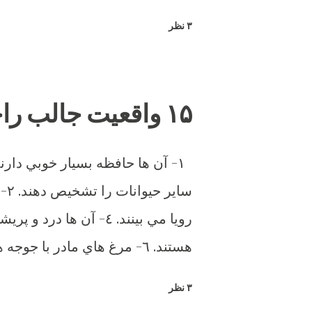
تشکیل شود.
۳ نظر
۱۵ واقعیت جالب راجع به مرغ وخروس
هستند. ٦- مرغ هاي مادر با
كنند. ٧- آن ه
۳ نظر
مخصوص خود را