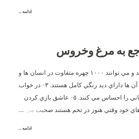
ادامه ...
١- آن ها حافظه بسيار خوبي دارند و مي توانند ١٠٠٠ چهره متفاوت در انسان ها و
ساير حيوانات را تشخيص دهند. ٢- آن ها داراي ديد رنگي كامل هستند. ٣- در خواب
رويا مي بينند. ٤- آن ها درد و پريشاني را احساس مي كنند. ٥- عاشق بازي كردن
 جوجه هاي خود وقتي هنوز در تخم هستند صحبت مي
ا بيش از ٣٠ صداي مختلف دارند. هر صداي معني ويژه اي و زبان
ادامه ...
 دارند. ٨- اضافاتي كه توسط يك مرغ در طول زندگي اش توليد