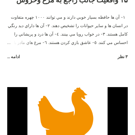
١- آن ها حافظه بسيار خوبي دارند و مي توانند ١٠٠٠ چهره متفاوت
در انسان ها و ساير حيوانات را تشخيص دهند. ٢- آن ها داراي ديد رنگي
كامل هستند. ٣- در خواب رويا مي بينند. ٤- آن ها درد و پريشاني را
احساس مي كنند. ٥- عاشق بازي كردن هستند. ٦- مرغ هاي مادر با
جوجه هاي خود وقتي هنوز در تخم هستند صحبت مي كنند. ٧- آن ها
۳ نظر
ادامه ...
بيش از ٣٠ صداي مختلف دارند. هر صداي معني ويژه اي و زبان
مخصوص خود را دارند. ٨- اضافاتي كه توسط يك مرغ در طول زندگي
اش توليد مي شود مي تواند برق يك لامپ ١٠٠ وات را به مدت ٥
ساعت را تأمين كند. ٩- آن ها طعم شوري را حس مي كنند ولي
شيريني را نه. ١٠- آن ها مي توانند براي يكديگر سوگواري كنند. ١١-
وقتي مضطرب مي شوند پَر هايشان مي ريزد. ١٢- نوك آن ها در
صورت جراحت خونريزي مي كند. ١٣- خروس براي جلب توجه مرغ
ميرقصد. ١٤- مرغ هاي مادر معلمان خوبي هستند. آن ها مي توانند به
جوجه هاي خود بياموزند چه چيزهايي براي خوردن خوب و يا بد است و