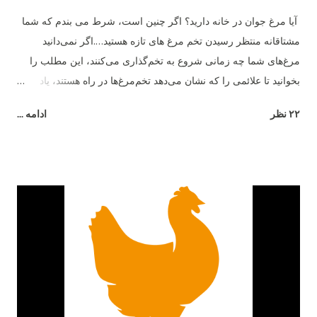
آیا مرغ جوان در خانه دارید؟ اگر چنین است، شرط می بندم که شما
مشتاقانه منتظر رسیدن تخم مرغ های تازه هستید….اگر نمی‌دانید
مرغ‌های شما چه زمانی شروع به تخم‌گذاری می‌کنند، این مطلب را
بخوانید تا علائمی را که نشان می‌دهد تخم‌مرغ‌ها در راه هستند، یاد
بگیرید. ما در مورد میانگین سنی که مرغ‌ها شروع به تخم‌گذاری
۲۲ نظر
ادامه ...
می‌کنند، چگونگی نقش نژاد و چند نشانه مبنی بر اینکه تخم‌ها در راه
هستند صحبت خواهیم کرد. به خاطر داشته باشید که هر مرغ متفاوت
است، و هیچ کاری نمی توانید انجام دهید تا آنها برای بزرگ شدن عجله
کنند - پس فقط صبور باشید و از دوران نوجوانی آنها لذت ببرید. مرغ
ها معمولا از چه سنی شروع به تخم گذاری می کنند؟ به طور متوسط ​​
مرغ های جوان در حدود 6 ماهگی شروع به تخم گذاری می کنند یا به
تخم گذاری می پردازند . برخی از مرغ ها ممکن است از 16 تا 18
هفتگی شروع به تخم گذاری کنند، در حالی که برخی دیگر ممکن است
28 تا 32 هفته (نزدیک به 8 ماهگی) طول بدهند! در طول سال‌ها، ما
بطور تجربی متوجه شدیم که حدود 20 تا 22 هفتگی رایج‌ترین سن