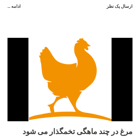
تخم‌مرغ هستند، اما تفاوت‌های قابل‌توجهی در رفتار، بازدهی و شرایط
ارسال یک نظر
ادامه ...
نگهداری دارند. در این مقاله به بررسی دقیق تفاوت مرغ بلک استار و
لوهمن می‌پردازیم. ۱. منشاء و اصلاح‌نژاد مرغ بلک استار یک نژاد
هیبریدی است که از تلاقی رد آیلند رد و بارد راک به‌وجود آمده است.
این ترکیب باعث شده تا بلک استار از مقاومت بالایی برخوردار باشد و
در شرایط متنوع آب‌وهوایی عملکرد خوبی نشان دهد. در مقابل، مرغ
لوهمن نژادی آلمانی است که توسط شرکت "Lohmann Tierzucht"
اصلاح‌نژاد شده و به‌صورت اختصاصی برای تولید تخم‌مرغ تجاری
طراحی گردیده است. ۲. میزان تخم‌گذاری تفاوت اصلی میان این دو
نژاد در تعداد تخم‌مرغ سالانه است. مرغ لوهمن معمولاً بین ۳۰۰ تا ۳۳۰
عدد تخم‌مرغ در سال تولید می‌کند. در حالی‌که مرغ بلک استار کمی
پایین‌تر و در حدود ۲۸۰ تا ...
مرغ در چند ماهگی تخمگذار می شود