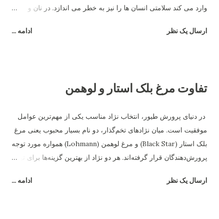
وارد می کند سلامتی انسان ها را نیز به خطر می اندازد. در نان و
غذاهای کپک زده نوعی ماده به نام مایکو توکسین وجود دارد که این
ارسال یک نظر
ادامه ...
ماده باعث آسیب شدید سیستم گوارشی پرندگان و حیوانات می شود
و در نهایت فضولات این جانداران به صورت مایع دفع شده و باعث
رطوبت بیشتر بستر می شود. برای جلوگیری از این امر باید غذای
مناسب و سالم به پرندگان داد و علاوه بر آن به صورت مرتب ظروف
تفاوت مرغ بلک استار و لوهمن
آب و غذای آن ها چک و تمیز شده و اطمینان حاصل کرد که کپک و
باقی مانده غذای فاسد در ظروف باقی نماند.
در دنیای پرورش طیور، انتخاب نژاد مناسب یکی از مهم‌ترین عوامل
موفقیت است. میان نژادهای تخم‌گذار، دو نام بسیار محبوب یعنی مرغ
بلک استار (Black Star) و مرغ لوهمن (Lohmann) همواره مورد توجه
پرورش‌دهندگان قرار گرفته‌اند. هر دو نژاد از بهترین گزینه‌ها برای تولید
تخم‌مرغ هستند، اما تفاوت‌های قابل‌توجهی در رفتار، بازدهی و شرایط
ارسال یک نظر
ادامه ...
نگهداری دارند. در این مقاله به بررسی دقیق تفاوت مرغ بلک استار و
لوهمن می‌پردازیم. ۱. منشاء و اصلاح‌نژاد مرغ بلک استار یک نژاد
هیبریدی است که از تلاقی رد آیلند رد و بارد راک به‌وجود آمده است.