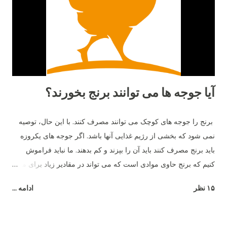
جوجه هاي خود بياموزند چه چيزهايي براي خوردن خوب و يا بد است و
از بعضي دانه هايي كه رنگ هايشان را مي شناسند و براي آن ها بد
است دوري كنند. ١٥- بهترين دوست آن ها حمام خاك است. آن ها
دوست دارند زمين را ب...
آیا جوجه ها می توانند برنج بخورند؟
برنج را جوجه های کوچک می توانند مصرف کنند. با این حال، توصیه
نمی شود که بخشی از رژیم غذایی آنها باشد. اگر جوجه های یکروزه
باید برنج مصرف کنند باید آن را بپزند و کم بدهند. ما نباید فراموش
کنیم که برنج حاوی موادی است که می تواند در مقادیر زیاد برای مرغ
مضر باشد - به عنوان مثال، شکر.
۱۵ نظر
ادامه ...