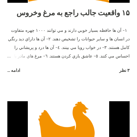
۱۵ واقعیت جالب راجع به مرغ وخروس
١- آن ها حافظه بسيار خوبي دارند و مي توانند ١٠٠٠ چهره متفاوت
در انسان ها و ساير حيوانات را تشخيص دهند. ٢- آن ها داراي ديد رنگي
كامل هستند. ٣- در خواب رويا مي بينند. ٤- آن ها درد و پريشاني را
احساس مي كنند. ٥- عاشق بازي كردن هستند. ٦- مرغ هاي مادر با
جوجه هاي خود وقتي هنوز در تخم هستند صحبت مي كنند. ٧- آن ها
۳ نظر
ادامه ...
بيش از ٣٠ صداي مختلف دارند. هر صداي معني ويژه اي و زبان
مخصوص خود را دارند. ٨- اضافاتي كه توسط يك مرغ در طول زندگي
اش توليد مي شود مي تواند برق يك لامپ ١٠٠ وات را به مدت ٥
ساعت را تأمين كند. ٩- آن ها طعم شوري را حس مي كنند ولي
شيريني را نه. ١٠- آن ها مي توانند براي يكديگر سوگواري كنند. ١١-
وقتي مضطرب مي شوند پَر هايشان مي ريزد. ١٢- نوك آن ها در
صورت جراحت خونريزي مي كند. ١٣- خروس براي جلب توجه مرغ
ميرقصد. ١٤- مرغ هاي مادر معلمان خوبي هستند. آن ها مي توانند به