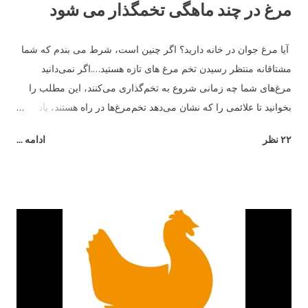
مرغ در چند ماهگی تخمگذار می شود
آیا مرغ جوان در خانه دارید؟ اگر چنین است، شرط می بندم که شما
مشتاقانه منتظر رسیدن تخم مرغ های تازه هستید….اگر نمی‌دانید
مرغ‌های شما چه زمانی شروع به تخم‌گذاری می‌کنند، این مطلب را
بخوانید تا علائمی را که نشان می‌دهد تخم‌مرغ‌ها در راه هستند، یاد
بگیرید. ما در مورد میانگین سنی که مرغ‌ها شروع به تخم‌گذاری
۲۲ نظر
ادامه ...
می‌کنند، چگونگی نقش نژاد و چند نشانه مبنی بر اینکه تخم‌ها در راه
هستند صحبت خواهیم کرد. به خاطر داشته باشید که هر مرغ متفاوت
است، و هیچ کاری نمی توانید انجام دهید تا آنها برای بزرگ شدن عجله
کنند - پس فقط صبور باشید و از دوران نوجوانی آنها لذت ببرید. مرغ
ها معمولا از چه سنی شروع به تخم گذاری می کنند؟ به طور متوسط ​​
مرغ های جوان در حدود 6 ماهگی شروع به تخم گذاری می کنند یا به
تخم گذاری می پردازند . برخی از مرغ ها ممکن است از 16 تا 18
هفتگی شروع به تخم گذاری کنند، در حالی که برخی دیگر ممکن است
28 تا 32 هفته (نزدیک به 8 ماهگی) طول بدهند! در طول سال‌ها، ما