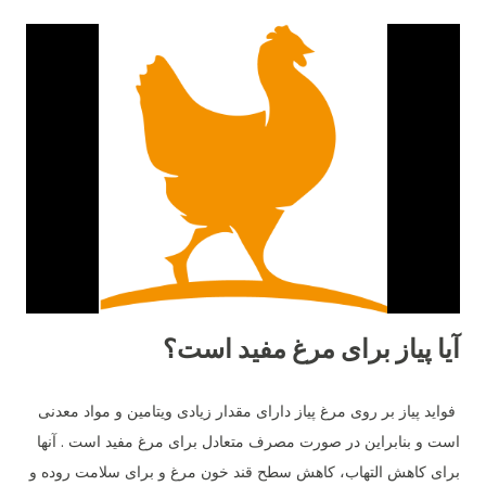
این ترکیب باعث شده تا بلک استار از مقاومت بالایی برخوردار باشد و
در شرایط متنوع آب‌وهوایی عملکرد خوبی نشان دهد. در مقابل، مرغ
لوهمن نژادی آلمانی است که توسط شرکت "Lohmann Tierzucht"
اصلاح‌نژاد شده و به‌صورت اختصاصی برای تولید تخم‌مرغ تجاری
طراحی گردیده است. ۲. میزان تخم‌گذاری تفاوت اصلی میان این دو
نژاد در تعداد تخم‌مرغ سالانه است. مرغ لوهمن معمولاً بین ۳۰۰ تا ۳۳۰
عدد تخم‌مرغ در سال تولید می‌کند. در حالی‌که مرغ بلک استار کمی
پایین‌تر و در حدود ۲۸۰ تا ...
آیا پیاز برای مرغ مفید است؟
فواید پیاز بر روی مرغ پیاز دارای مقدار زیادی ویتامین و مواد معدنی
است و بنابراین در صورت مصرف متعادل برای مرغ مفید است . آنها
برای کاهش التهاب، کاهش سطح قند خون مرغ و برای سلامت روده و