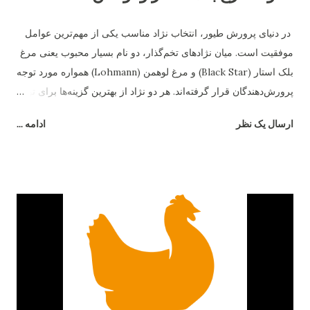
در دنیای پرورش طیور، انتخاب نژاد مناسب یکی از مهم‌ترین عوامل
موفقیت است. میان نژادهای تخم‌گذار، دو نام بسیار محبوب یعنی مرغ
بلک استار (Black Star) و مرغ لوهمن (Lohmann) همواره مورد توجه
پرورش‌دهندگان قرار گرفته‌اند. هر دو نژاد از بهترین گزینه‌ها برای تولید
تخم‌مرغ هستند، اما تفاوت‌های قابل‌توجهی در رفتار، بازدهی و شرایط
ارسال یک نظر
ادامه ...
نگهداری دارند. در این مقاله به بررسی دقیق تفاوت مرغ بلک استار و
لوهمن می‌پردازیم. ۱. منشاء و اصلاح‌نژاد مرغ بلک استار یک نژاد
هیبریدی است که از تلاقی رد آیلند رد و بارد راک به‌وجود آمده است.
این ترکیب باعث شده تا بلک استار از مقاومت بالایی برخوردار باشد و
در شرایط متنوع آب‌وهوایی عملکرد خوبی نشان دهد. در مقابل، مرغ
لوهمن نژادی آلمانی است که توسط شرکت "Lohmann Tierzucht"
اصلاح‌نژاد شده و به‌صورت اختصاصی برای تولید تخم‌مرغ تجاری
طراحی گردیده است. ۲. میزان تخم‌گذاری تفاوت اصلی میان این دو
نژاد در تعداد تخم‌مرغ سالانه است. مرغ لوهمن معمولاً بین ۳۰۰ تا ۳۳۰
عدد تخم‌مرغ در سال تولید می‌کند. در حالی‌که مرغ بلک استار کمی