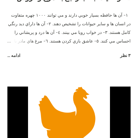
١- آن ها حافظه بسيار خوبي دارند و مي توانند ١٠٠٠ چهره متفاوت
در انسان ها و ساير حيوانات را تشخيص دهند. ٢- آن ها داراي ديد رنگي
كامل هستند. ٣- در خواب رويا مي بينند. ٤- آن ها درد و پريشاني را
احساس مي كنند. ٥- عاشق بازي كردن هستند. ٦- مرغ هاي مادر با
جوجه هاي خود وقتي هنوز در تخم هستند صحبت مي كنند. ٧- آن ها
۳ نظر
ادامه ...
بيش از ٣٠ صداي مختلف دارند. هر صداي معني ويژه اي و زبان
مخصوص خود را دارند. ٨- اضافاتي كه توسط يك مرغ در طول زندگي
اش توليد مي شود مي تواند برق يك لامپ ١٠٠ وات را به مدت ٥
ساعت را تأمين كند. ٩- آن ها طعم شوري را حس مي كنند ولي
شيريني را نه. ١٠- آن ها مي توانند براي يكديگر سوگواري كنند. ١١-
وقتي مضطرب مي شوند پَر هايشان مي ريزد. ١٢- نوك آن ها در
صورت جراحت خونريزي مي كند. ١٣- خروس براي جلب توجه مرغ
ميرقصد. ١٤- مرغ هاي مادر معلمان خوبي هستند. آن ها مي توانند به
جوجه هاي خود بياموزند چه چيزهايي براي خوردن خوب و يا بد است و
از بعضي دانه هايي كه رنگ هايشان را مي شناسند و براي آن ها بد