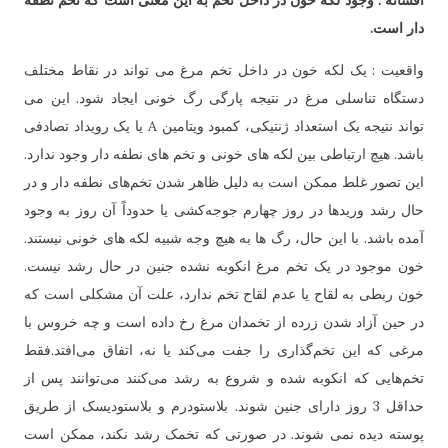
افسانه : وجود لکه خون در داخل تخم به این معنی است که تخم نطفه
دار است.
واقعیت : یک لکه خون در داخل تخم مرغ می تواند در نقاط مختلف
دستگاه تناسلی مرغ در نتیجه پارگی رگ خونی ایجاد شود. این می
تواند نتیجه یک استعداد ژنتیکی، کمبود ویتامین A یا یک رویداد تصادفی
باشد. هیچ ارتباطی بین لکه های خونی و تخم های نطفه دار وجود ندارد.
این تصور غلط ممکن است به دلیل ظاهر شدن تخم‌های نطفه دار و در
حال رشد وریدها در روز چهارم جوجه‌کشی یا حدوداً آن روز به وجود
آمده باشد. با این حال، رگ ها به هیچ وجه شبیه لکه های خونی نیستند.
خون موجود در یک تخم مرغ انکوبه نشده جنین در حال رشد نیست.
خون ربطی به لقاح یا عدم لقاح تخم ندارد، علت آن مشکلی است که
در حین آزاد شدن زرده از تخمدان مرغ رخ داده است و چه خروس با
مرغی که این تخم‌گذاری را جفت می‌کند یا نه، اتفاق می‌افتد.فقط
تخم‌هایی که انکوبه شده و شروع به رشد می‌کنند می‌توانند پس از
حداقل 3 روز دارای جنین شوند. بلاستودرم و بلاستودیسک از طریق
پوسته دیده نمی شوند. در صورتی که تخمک رشد نکند، ممکن است