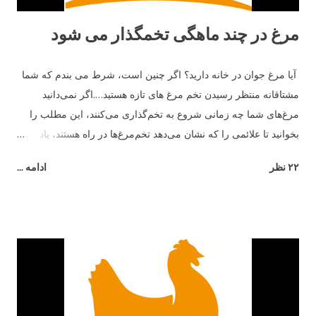
مرغ در چند ماهگی تخمگذار می شود
آیا مرغ جوان در خانه دارید؟ اگر چنین است، شرط می بندم که شما
مشتاقانه منتظر رسیدن تخم مرغ های تازه هستید….اگر نمی‌دانید
مرغ‌های شما چه زمانی شروع به تخم‌گذاری می‌کنند، این مطلب را
بخوانید تا علائمی را که نشان می‌دهد تخم‌مرغ‌ها در راه هستند، یاد
بگیرید. ما در مورد میانگین سنی که مرغ‌ها شروع به تخم‌گذاری
۲۲ نظر
ادامه ...
می‌کنند، چگونگی نقش نژاد و چند نشانه مبنی بر اینکه تخم‌ها در راه
هستند صحبت خواهیم کرد. به خاطر داشته باشید که هر مرغ متفاوت
است، و هیچ کاری نمی توانید انجام دهید تا آنها برای بزرگ شدن عجله
کنند - پس فقط صبور باشید و از دوران نوجوانی آنها لذت ببرید. مرغ
ها معمولا از چه سنی شروع به تخم گذاری می کنند؟ به طور متوسط ​​
مرغ های جوان در حدود 6 ماهگی شروع به تخم گذاری می کنند یا به
تخم گذاری می پردازند . برخی از مرغ ها ممکن است از 16 تا 18
هفتگی شروع به تخم گذاری کنند، در حالی که برخی دیگر ممکن است