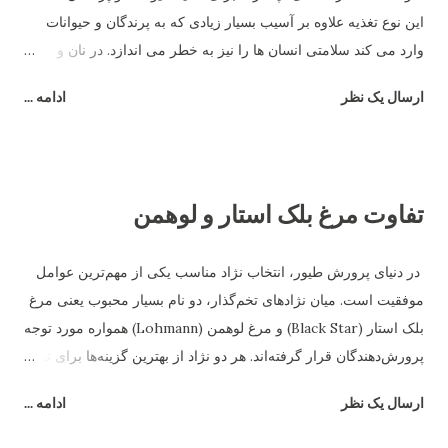
این نوع تغذیه علاوه بر آسیب بسیار زیادی که به پرندگان و حیوانات
وارد می کند سلامتی انسان ها را نیز به خطر می اندازد. در نان و
غذاهای کپک زده نوعی ماده به نام مایکو توکسین وجود دارد که این
ارسال یک نظر
ادامه ...
ماده باعث آسیب شدید سیستم گوارشی پرندگان و حیوانات می شود
و در نهایت فضولات این جانداران به صورت مایع دفع شده و باعث
رطوبت بیشتر بستر می شود. برای جلوگیری از این امر باید غذای
مناسب و سالم به پرندگان داد و علاوه بر آن به صورت مرتب ظروف
تفاوت مرغ بلک استار و لوهمن
آب و غذای آن ها چک و تمیز شده و اطمینان حاصل کرد که کپک و
باقی مانده غذای فاسد در ظروف باقی نماند.
در دنیای پرورش طیور، انتخاب نژاد مناسب یکی از مهم‌ترین عوامل
موفقیت است. میان نژادهای تخم‌گذار، دو نام بسیار محبوب یعنی مرغ
بلک استار (Black Star) و مرغ لوهمن (Lohmann) همواره مورد توجه
پرورش‌دهندگان قرار گرفته‌اند. هر دو نژاد از بهترین گزینه‌ها برای تولید
تخم‌مرغ هستند، اما تفاوت‌های قابل‌توجهی در رفتار، بازدهی و شرایط
ارسال یک نظر
ادامه ...
نگهداری دارند. در این مقاله به بررسی دقیق تفاوت مرغ بلک استار و
لوهمن می‌پردازیم. ۱. منشاء و اصلاح‌نژاد مرغ بلک استار یک نژاد