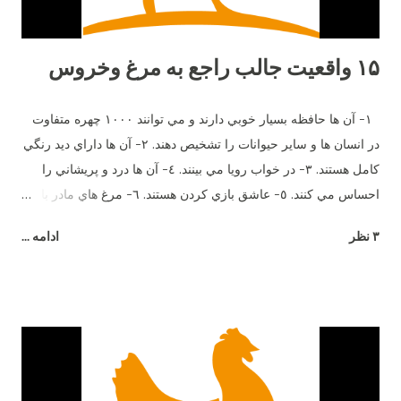
۱۵ واقعیت جالب راجع به مرغ وخروس
١- آن ها حافظه بسيار خوبي دارند و مي توانند ١٠٠٠ چهره متفاوت
در انسان ها و ساير حيوانات را تشخيص دهند. ٢- آن ها داراي ديد رنگي
كامل هستند. ٣- در خواب رويا مي بينند. ٤- آن ها درد و پريشاني را
احساس مي كنند. ٥- عاشق بازي كردن هستند. ٦- مرغ هاي مادر با
جوجه هاي خود وقتي هنوز در تخم هستند صحبت مي كنند. ٧- آن ها
۳ نظر
ادامه ...
بيش از ٣٠ صداي مختلف دارند. هر صداي معني ويژه اي و زبان
مخصوص خود را دارند. ٨- اضافاتي كه توسط يك مرغ در طول زندگي
اش توليد مي شود مي تواند برق يك لامپ ١٠٠ وات را به مدت ٥
ساعت را تأمين كند. ٩- آن ها طعم شوري را حس مي كنند ولي
شيريني را نه. ١٠- آن ها مي توانند براي يكديگر سوگواري كنند. ١١-
وقتي مضطرب مي شوند پَر هايشان مي ريزد. ١٢- نوك آن ها در
صورت جراحت خونريزي مي كند. ١٣- خروس براي جلب توجه مرغ