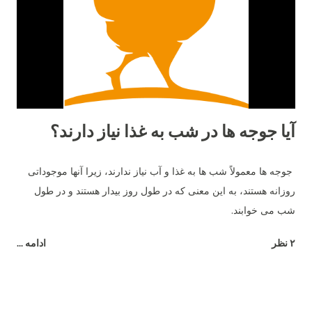
28 تا 32 هفته (نزدیک به 8 ماهگی) طول بدهند! در طول سال‌ها، ما
بطور تجربی متوجه شدیم که حدود 20 تا 22 هفتگی رایج‌ترین سن
برای شروع تخم‌گذاری مرغ‌های ما بود. نژاد مرغ و تخم گذاری علاوه بر
سن، نژا...
آیا جوجه ها در شب به غذا نیاز دارند؟
جوجه ها معمولاً شب ها به غذا و آب نیاز ندارند، زیرا آنها موجوداتی
روزانه هستند، به این معنی که در طول روز بیدار هستند و در طول
شب می خوابند.
۲ نظر
ادامه ...