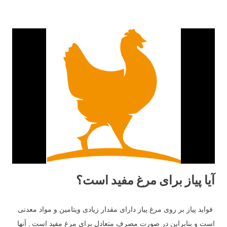
هیبریدی است که از تلاقی رد آیلند رد و بارد راک به‌وجود آمده است.
این ترکیب باعث شده تا بلک استار از مقاومت بالایی برخوردار باشد و
در شرایط متنوع آب‌وهوایی عملکرد خوبی نشان دهد. در مقابل، مرغ
لوهمن نژادی آلمانی است که توسط شرکت "Lohmann Tierzucht"
اصلاح‌نژاد شده و به‌صورت اختصاصی برای تولید تخم‌مرغ تجاری
طراحی گردیده است. ۲. میزان تخم‌گذاری تفاوت اصلی میان این دو
نژاد در تعداد تخم‌مرغ سالانه است. مرغ لوهمن معمولاً بین ۳۰۰ تا ۳۳۰
عدد تخم‌مرغ در سال تولید می‌کند. در حالی‌که مرغ بلک استار کمی
پایین‌تر و در حدود ۲۸۰ تا ...
آیا پیاز برای مرغ مفید است؟
فواید پیاز بر روی مرغ پیاز دارای مقدار زیادی ویتامین و مواد معدنی
است و بنابراین در صورت مصرف متعادل برای مرغ مفید است . آنها