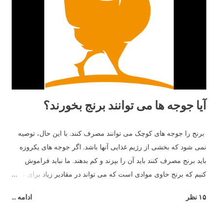
ميرقصد. ١٤- مرغ هاي مادر معلمان خوبي هستند. آن ها مي توانند به
جوجه هاي خود بياموزند چه چيزهايي براي خوردن خوب و يا بد است و
از بعضي دانه هايي كه رنگ هايشان را مي شناسند و براي آن ها بد
است دوري كنند. ١٥- بهترين دوست آن ها حمام خاك است. آن ها
دوست دارند زمين را ب...
آیا جوجه ها می توانند برنج بخورند؟
برنج را جوجه های کوچک می توانند مصرف کنند. با این حال، توصیه
نمی شود که بخشی از رژیم غذایی آنها باشد. اگر جوجه های یکروزه
باید برنج مصرف کنند باید آن را بپزند و کم بدهند. ما نباید فراموش
کنیم که برنج حاوی موادی است که می تواند در مقادیر زیاد برای مرغ
مضر باشد - به عنوان مثال، شکر.
۱۵ نظر
ادامه ...