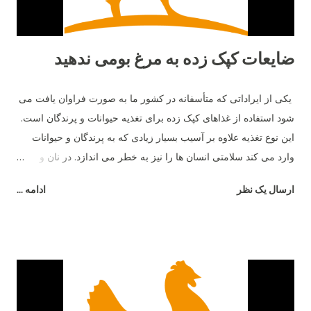
دوست دارند زمين را ب...
ضایعات کپک زده به مرغ بومی ندهید
یکی از ایراداتی که متأسفانه در کشور ما به صورت فراوان یافت می
شود استفاده از غذاهای کپک زده برای تغذیه حیوانات و پرندگان است.
این نوع تغذیه علاوه بر آسیب بسیار زیادی که به پرندگان و حیوانات
وارد می کند سلامتی انسان ها را نیز به خطر می اندازد. در نان و
غذاهای کپک زده نوعی ماده به نام مایکو توکسین وجود دارد که این
ارسال یک نظر
ادامه ...
ماده باعث آسیب شدید سیستم گوارشی پرندگان و حیوانات می شود
و در نهایت فضولات این جانداران به صورت مایع دفع شده و باعث
رطوبت بیشتر بستر می شود. برای جلوگیری از این امر باید غذای
مناسب و سالم به پرندگان داد و علاوه بر آن به صورت مرتب ظروف
آب و غذای آن ها چک و تمیز شده و اطمینان حاصل کرد که کپک و
باقی مانده غذای فاسد در ظروف باقی نماند.