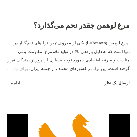
مرغ لوهمن چقدر تخم می‌گذارد؟
مرغ لوهمن (Lohmann) یکی از معروف‌ترین نژادهای تخم‌گذار در
دنیا است که به دلیل بازدهی بالا در تولید تخم‌مرغ، مقاومت بدنی
مناسب و صرفه اقتصادی ، مورد توجه بسیاری از پرورش‌دهندگان قرار
گرفته است. این نژاد در کشورهای مختلف از جمله ایران، برای تولید
تخم‌مرغ تجاری و حتی پرورش نیمه‌صنعتی بسیار محبوب است. اما
ارسال یک نظر
ادامه ...
سؤال اصلی این است که مرغ لوهمن در سال چند تخم می‌گذارد و چه
عواملی بر تخم‌گذاری آن تأثیر دارد؟ میزان تخم‌گذاری مرغ لوهمن
به‌طور میانگین، مرغ لوهمن در شرایط نگهداری مناسب می‌تواند بین
۲۹۰ تا ۳۲۰ عدد تخم‌مرغ در سال تولید کند. در برخی مزارع صنعتی که
تغذیه و شرایط محیطی بهینه است، حتی آمار بیش از ۳۳۰ عدد تخم در
سال نیز ثبت شده است. این میزان تخم‌گذاری باعث شده که نژاد
لوهمن در کنار نژادهایی مانند های‌لاین (Hy-Line) و ایسابرون (ISA