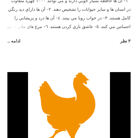
١- آن ها حافظه بسيار خوبي دارند و مي توانند ١٠٠٠ چهره متفاوت
در انسان ها و ساير حيوانات را تشخيص دهند. ٢- آن ها داراي ديد رنگي
كامل هستند. ٣- در خواب رويا مي بينند. ٤- آن ها درد و پريشاني را
احساس مي كنند. ٥- عاشق بازي كردن هستند. ٦- مرغ هاي مادر با
جوجه هاي خود وقتي هنوز در تخم هستند صحبت مي كنند. ٧- آن ها
۳ نظر
ادامه ...
بيش از ٣٠ صداي مختلف دارند. هر صداي معني ويژه اي و زبان
مخصوص خود را دارند. ٨- اضافاتي كه توسط يك مرغ در طول زندگي
اش توليد مي شود مي تواند برق يك لامپ ١٠٠ وات را به مدت ٥
ساعت را تأمين كند. ٩- آن ها طعم شوري را حس مي كنند ولي
شيريني را نه. ١٠- آن ها مي توانند براي يكديگر سوگواري كنند. ١١-
وقتي مضطرب مي شوند پَر هايشان مي ريزد. ١٢- نوك آن ها در
صورت جراحت خونريزي مي كند. ١٣- خروس براي جلب توجه مرغ
ميرقصد. ١٤- مرغ هاي مادر معلمان خوبي هستند. آن ها مي توانند به
جوجه هاي خود بياموزند چه چيزهايي براي خوردن خوب و يا بد است و
از بعضي دانه هايي كه رنگ هايشان را مي شناسند و براي آن ها بد
است دوري كنند. ١٥- بهترين دوست آن ها حمام خاك است. آن ها