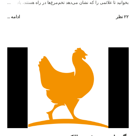
بخوانید تا علائمی را که نشان می‌دهد تخم‌مرغ‌ها در راه هستند، یاد
بگیرید. ما در مورد میانگین سنی که مرغ‌ها شروع به تخم‌گذاری
۲۲ نظر
ادامه ...
می‌کنند، چگونگی نقش نژاد و چند نشانه مبنی بر اینکه تخم‌ها در راه
هستند صحبت خواهیم کرد. به خاطر داشته باشید که هر مرغ متفاوت
است، و هیچ کاری نمی توانید انجام دهید تا آنها برای بزرگ شدن عجله
کنند - پس فقط صبور باشید و از دوران نوجوانی آنها لذت ببرید. مرغ
ها معمولا از چه سنی شروع به تخم گذاری می کنند؟ به طور متوسط ​​
مرغ های جوان در حدود 6 ماهگی شروع به تخم گذاری می کنند یا به
تخم گذاری می پردازند . برخی از مرغ ها ممکن است از 16 تا 18
هفتگی شروع به تخم گذاری کنند، در حالی که برخی دیگر ممکن است
28 تا 32 هفته (نزدیک به 8 ماهگی) طول بدهند! در طول سال‌ها، ما
بطور تجربی متوجه شدیم که حدود 20 تا 22 هفتگی رایج‌ترین سن
برای شروع تخم‌گذاری مرغ‌های ما بود. نژاد مرغ و تخم گذاری علاوه بر
سن، نژا...