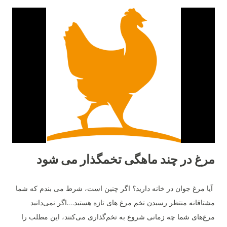
این ترکیب باعث شده تا بلک استار از مقاومت بالایی برخوردار باشد و
در شرایط متنوع آب‌وهوایی عملکرد خوبی نشان دهد. در مقابل، مرغ
لوهمن نژادی آلمانی است که توسط شرکت "Lohmann Tierzucht"
اصلاح‌نژاد شده و به‌صورت اختصاصی برای تولید تخم‌مرغ تجاری
طراحی گردیده است. ۲. میزان تخم‌گذاری تفاوت اصلی میان این دو
نژاد در تعداد تخم‌مرغ سالانه است. مرغ لوهمن معمولاً بین ۳۰۰ تا ۳۳۰
عدد تخم‌مرغ در سال تولید می‌کند. در حالی‌که مرغ بلک استار کمی
پایین‌تر و در حدود ۲۸۰ تا ...
مرغ در چند ماهگی تخمگذار می شود
آیا مرغ جوان در خانه دارید؟ اگر چنین است، شرط می بندم که شما
مشتاقانه منتظر رسیدن تخم مرغ های تازه هستید….اگر نمی‌دانید
مرغ‌های شما چه زمانی شروع به تخم‌گذاری می‌کنند، این مطلب را