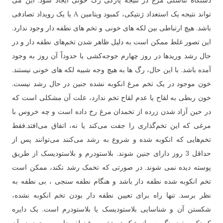
دستگاه تناسلی مرغ در نتیجه پارگی رگ خونی ایجاد شود. این می
تواند نتیجه یک استعداد ژنتیکی، کمبود ویتامین A یا یک رویداد تصادفی
باشد. هیچ ارتباطی بین لکه های خونی و تخم های نطفه دار وجود ندارد.
این تصور غلط ممکن است به دلیل ظاهر شدن تخم‌های نطفه دار و در
حال رشد وریدها در روز چهارم جوجه‌کشی یا حدوداً آن روز به وجود
آمده باشد. با این حال، رگ ها به هیچ وجه شبیه لکه های خونی نیستند.
خون موجود در یک تخم مرغ انکوبه نشده جنین در حال رشد نیست.
خون ربطی به لقاح یا عدم لقاح تخم ندارد، علت آن مشکلی است که
در حین آزاد شدن زرده از تخمدان مرغ رخ داده است و چه خروس با
مرغی که این تخم‌گذاری را جفت می‌کند یا نه، اتفاق می‌افتد.فقط
تخم‌هایی که انکوبه شده و شروع به رشد می‌کنند می‌توانند پس از
حداقل 3 روز دارای جنین شوند. بلاستودرم و بلاستودیسک از طریق
پوسته دیده نمی شوند. در صورتی که تخمک رشد نکند، ممکن است
تخم انکوبه شده نطفه دار باشد و هنگام نطفه سنجی ، بی نطفه به
نظر برسد. تنها راه برای تعیین نطفه دار بودن تخم انکوبه نشده،
شکستن آن و شناسایی بلاستودیسک یا بلاستودرم است. یک دایره