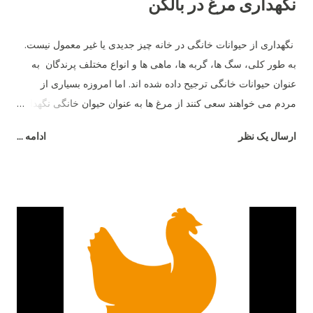
نگهداری مرغ در بالکن
نگهداری از حیوانات خانگی در خانه چیز جدیدی یا غیر معمول نیست.
به طور کلی، سگ ها، گربه ها، ماهی ها و انواع مختلف پرندگان به
عنوان حیوانات خانگی ترجیح داده شده اند. اما امروزه بسیاری از
مردم می خواهند سعی کنند از مرغ ها به عنوان حیوان خانگی نگهداری
کنند. با مرغ ها در خانه، تخم مرغ نیز به عنوان پاداش خواهید داشت.
ارسال یک نظر
ادامه ...
بسیار جالب است که ببینید مردم در پشت بام ها، بالکن ها یا حتی
پاسیو خانه ها یا آپارتمان های خود از مرغ نگهداری می کنند. اگر حیاط
خلوت کوچک یا باغی وجود داشته باشد، هیچ چیز بهتر از این نیست.
اما در شهرها، داشتن یک بالکن بزرگ در آپارتمان چیز کمیاب است.
اگر در یک آپارتمان 3 خوابه زندگی می کنید، ممکن است فضای کافی
در بالکن خود داشته باشید. در غیر این صورت، ممکن است به منطقه
ای به ابعاد 2 در 2 نگاه کنید که در آن عملاً هیچ کاری جز ایستادن و
لذت بردن از قهوه خود نمی توانید انجام دهید! نگهداری مرغ ها در چنین
بالکنی به هیچ وجه امکان پذیر نیست، زیرا هر حیوان خانگی به فضایی