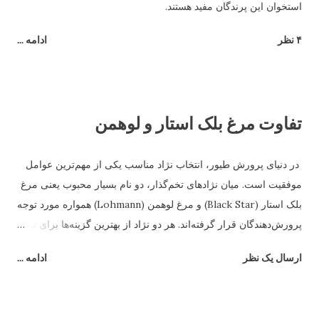
استخوان این پرندگان مفید هستند.
۴ نظر
ادامه ...
تفاوت مرغ بلک استار و لوهمن
در دنیای پرورش طیور، انتخاب نژاد مناسب یکی از مهم‌ترین عوامل
موفقیت است. میان نژادهای تخم‌گذار، دو نام بسیار محبوب یعنی مرغ
بلک استار (Black Star) و مرغ لوهمن (Lohmann) همواره مورد توجه
پرورش‌دهندگان قرار گرفته‌اند. هر دو نژاد از بهترین گزینه‌ها برای تولید
تخم‌مرغ هستند، اما تفاوت‌های قابل‌توجهی در رفتار، بازدهی و شرایط
ارسال یک نظر
ادامه ...
نگهداری دارند. در این مقاله به بررسی دقیق تفاوت مرغ بلک استار و
لوهمن می‌پردازیم. ۱. منشاء و اصلاح‌نژاد مرغ بلک استار یک نژاد
هیبریدی است که از تلاقی رد آیلند رد و بارد راک به‌وجود آمده است.