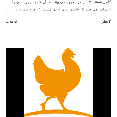
كامل هستند. ٣- در خواب رويا مي بينند. ٤- آن ها درد و پريشاني را
احساس مي كنند. ٥- عاشق بازي كردن هستند. ٦- مرغ هاي مادر با
جوجه هاي خود وقتي هنوز در تخم هستند صحبت مي كنند. ٧- آن ها
۳ نظر
ادامه ...
بيش از ٣٠ صداي مختلف دارند. هر صداي معني ويژه اي و زبان
مخصوص خود را دارند. ٨- اضافاتي كه توسط يك مرغ در طول زندگي
اش توليد مي شود مي تواند برق يك لامپ ١٠٠ وات را به مدت ٥
ساعت را تأمين كند. ٩- آن ها طعم شوري را حس مي كنند ولي
شيريني را نه. ١٠- آن ها مي توانند براي يكديگر سوگواري كنند. ١١-
وقتي مضطرب مي شوند پَر هايشان مي ريزد. ١٢- نوك آن ها در
صورت جراحت خونريزي مي كند. ١٣- خروس براي جلب توجه مرغ
ميرقصد. ١٤- مرغ هاي مادر معلمان خوبي هستند. آن ها مي توانند به
جوجه هاي خود بياموزند چه چيزهايي براي خوردن خوب و يا بد است و
از بعضي دانه هايي كه رنگ هايشان را مي شناسند و براي آن ها بد
است دوري كنند. ١٥- بهترين دوست آن ها حمام خاك است. آن ها
دوست دارند زمين را ب...