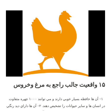
۱۵ واقعیت جالب راجع به مرغ وخروس
١- آن ها حافظه بسيار خوبي دارند و مي توانند ١٠٠٠ چهره متفاوت
در انسان ها و ساير حيوانات را تشخيص دهند. ٢- آن ها داراي ديد رنگي